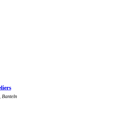
liers
, Banteln