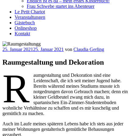
Endlich ist es da – mein erstes Kinderbuch!
Frau Schwebe startet ins Abenteuer
Le Petit Chariot
Veranstaltungen
Gästebuch
Onlineshop
Kontakt
Veröffentlicht
25. Januar 2021
25. Januar 2021
von
Claudia Gerling
am
Raumgestaltung und Dekoration
R
aumgestaltung und Dekoration sind eine
Leidenschaft, die ich seit meiner Jugend habe.
Bereits während meines Studiums musste ich
notgedrungen davon Gebrauch machen; denn ein
kleiner Geldbeutel zwang mich dazu, in
spartanischen Ein-Zimmer-Studentenbuden
wohnliche Verhältnisse zu schaffen und es mir kuschelig und
gemütlich zu machen.
Auch im Laufe meines späteren Lebens habe ich stets aus jeder
meiner Wohnungen gestalterisch gemütliche Behausungen
gezaubert.