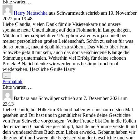
Bitte warten …
Harry Natuschka
aus
Schwarmstedt
schrieb am
19. November
2022
um
19:48
Liebe Claudia, vielen Dank für die Visietenkarte und unsere
spontane nette Unterhaltung auf dem Flohmarkt in Langenhagen.
Mit dem Thema Spieluhren/ Polyphon waren wir ja schnell bei
meiner persönlichen großen Leidenschaft. Schön zu sehen für was
du so brennst, macht Spaß hier zu stöbern. Das Video über Frau
Schwebe gefällt mir sehr, auch das dort verschiedene Klänge die
Stimmung untermalen. Weiterhin viel Erfolg für deine schönen
Projekte! Na ich denke wir werden uns bestimmt noch mal
wiedersehen. Herzliche Grüße Harry
Diese
...
Metabox
Permalink
ein-/ausblenden.
Bitte warten …
Barbara
aus
Schwülper
schrieb am
7. Dezember 2021
um
23:13
Liebe Claudi, bei Hilke im Kleinod haben wir uns zum ersten Mal
gesehen und Du hast uns in gemütlicher Runde deine Geschichte
von Frau Schwebe vorgetragen. Voller Freude bist Du in die Rollen
der einzelnen Charaktere geschlüpft, hast deine Stimme verstellt und
dein wunderschönes Buch zum Leben erweckt. Gebannt haben wir
dir zugehört und waren alle begeistert von der Geschichte und von