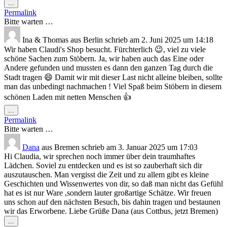
Diese
...
Metabox
Permalink
ein-/ausblenden.
Bitte warten …
Ina & Thomas
aus
Berlin
schrieb am
2. Juni 2025
um
14:18
Wir haben Claudi's Shop besucht. Fürchterlich 😉, viel zu viele
schöne Sachen zum Stöbern. Ja, wir haben auch das Eine oder
Andere gefunden und mussten es dann den ganzen Tag durch die
Stadt tragen 😄 Damit wir mit dieser Last nicht alleine bleiben, sollte
man das unbedingt nachmachen ! Viel Spaß beim Stöbern in diesem
schönen Laden mit netten Menschen 👍
Diese
...
Metabox
Permalink
ein-/ausblenden.
Bitte warten …
Dana
aus
Bremen
schrieb am
3. Januar 2025
um
17:03
Hi Claudia, wir sprechen noch immer über dein traumhaftes
Lädchen. Soviel zu entdecken und es ist so zauberhaft sich dir
auszutauschen. Man vergisst die Zeit und zu allem gibt es kleine
Geschichten und Wissenwertes von dir, so daß man nicht das Gefühl
hat es ist nur Ware ,sondern lauter großartige Schätze. Wir freuen
uns schon auf den nächsten Besuch, bis dahin tragen und bestaunen
wir das Erworbene. Liebe Grüße Dana (aus Cottbus, jetzt Bremen)
Diese
...