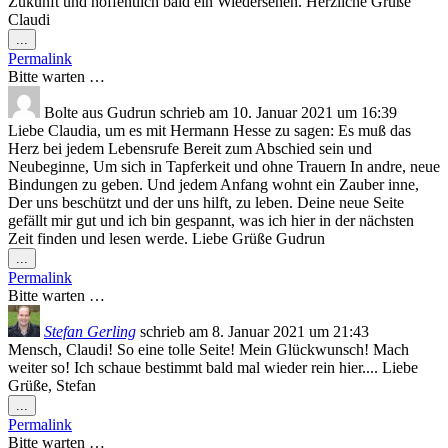
Zukunft und hoffentlich bald ein Wiedersehen. Herzliche Grüße
Claudi
Diese
...
Metabox
Permalink
ein-/ausblenden.
Bitte warten …
Bolte
aus
Gudrun
schrieb am
10. Januar 2021
um
16:39
Liebe Claudia, um es mit Hermann Hesse zu sagen: Es muß das
Herz bei jedem Lebensrufe Bereit zum Abschied sein und
Neubeginne, Um sich in Tapferkeit und ohne Trauern In andre, neue
Bindungen zu geben. Und jedem Anfang wohnt ein Zauber inne,
Der uns beschützt und der uns hilft, zu leben. Deine neue Seite
gefällt mir gut und ich bin gespannt, was ich hier in der nächsten
Zeit finden und lesen werde. Liebe Grüße Gudrun
Diese
...
Metabox
Permalink
ein-/ausblenden.
Bitte warten …
Stefan Gerling
schrieb am
8. Januar 2021
um
21:43
Mensch, Claudi! So eine tolle Seite! Mein Glückwunsch! Mach
weiter so! Ich schaue bestimmt bald mal wieder rein hier.... Liebe
Grüße, Stefan
Diese
...
Metabox
Permalink
ein-/ausblenden.
Bitte warten …