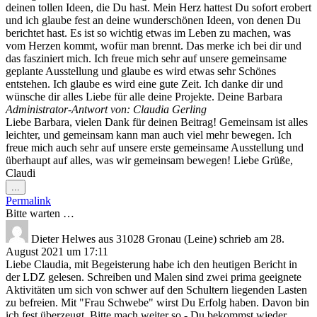
deinen tollen Ideen, die Du hast. Mein Herz hattest Du sofort erobert
und ich glaube fest an deine wunderschönen Ideen, von denen Du
berichtet hast. Es ist so wichtig etwas im Leben zu machen, was
vom Herzen kommt, wofür man brennt. Das merke ich bei dir und
das fasziniert mich. Ich freue mich sehr auf unsere gemeinsame
geplante Ausstellung und glaube es wird etwas sehr Schönes
entstehen. Ich glaube es wird eine gute Zeit. Ich danke dir und
wünsche dir alles Liebe für alle deine Projekte. Deine Barbara
Administrator-Antwort von: Claudia Gerling
Liebe Barbara, vielen Dank für deinen Beitrag! Gemeinsam ist alles
leichter, und gemeinsam kann man auch viel mehr bewegen. Ich
freue mich auch sehr auf unsere erste gemeinsame Ausstellung und
überhaupt auf alles, was wir gemeinsam bewegen! Liebe Grüße,
Claudi
Diese
...
Metabox
Permalink
ein-/ausblenden.
Bitte warten …
Dieter Helwes
aus
31028 Gronau (Leine)
schrieb am
28.
August 2021
um
17:11
Liebe Claudia, mit Begeisterung habe ich den heutigen Bericht in
der LDZ gelesen. Schreiben und Malen sind zwei prima geeignete
Aktivitäten um sich von schwer auf den Schultern liegenden Lasten
zu befreien. Mit "Frau Schwebe" wirst Du Erfolg haben. Davon bin
ich fest überzeugt. Bitte mach weiter so - Du bekommst wieder