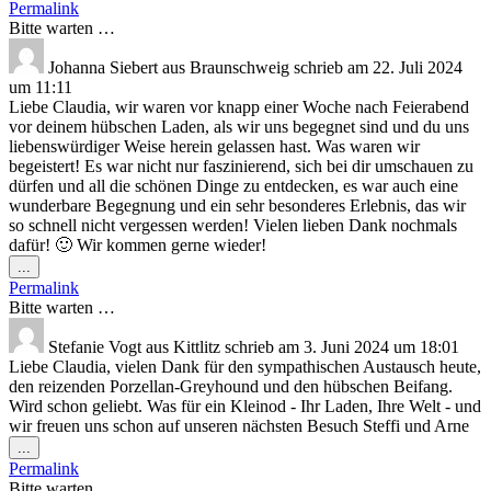
Metabox
Permalink
ein-/ausblenden.
Bitte warten …
Johanna Siebert
aus
Braunschweig
schrieb am
22. Juli 2024
um
11:11
Liebe Claudia, wir waren vor knapp einer Woche nach Feierabend
vor deinem hübschen Laden, als wir uns begegnet sind und du uns
liebenswürdiger Weise herein gelassen hast. Was waren wir
begeistert! Es war nicht nur faszinierend, sich bei dir umschauen zu
dürfen und all die schönen Dinge zu entdecken, es war auch eine
wunderbare Begegnung und ein sehr besonderes Erlebnis, das wir
so schnell nicht vergessen werden! Vielen lieben Dank nochmals
dafür! 🙂 Wir kommen gerne wieder!
Diese
...
Metabox
Permalink
ein-/ausblenden.
Bitte warten …
Stefanie Vogt
aus
Kittlitz
schrieb am
3. Juni 2024
um
18:01
Liebe Claudia, vielen Dank für den sympathischen Austausch heute,
den reizenden Porzellan-Greyhound und den hübschen Beifang.
Wird schon geliebt. Was für ein Kleinod - Ihr Laden, Ihre Welt - und
wir freuen uns schon auf unseren nächsten Besuch Steffi und Arne
Diese
...
Metabox
Permalink
ein-/ausblenden.
Bitte warten …