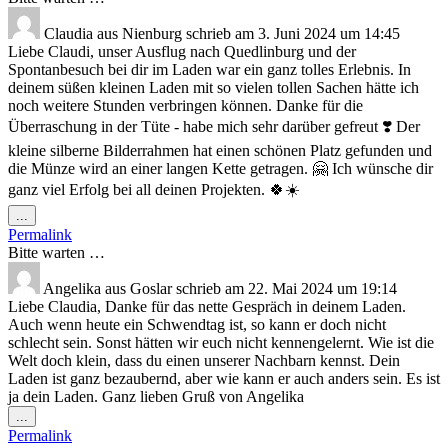
Claudia
aus
Nienburg
schrieb am
3. Juni 2024
um
14:45
Liebe Claudi, unser Ausflug nach Quedlinburg und der
Spontanbesuch bei dir im Laden war ein ganz tolles Erlebnis. In
deinem süßen kleinen Laden mit so vielen tollen Sachen hätte ich
noch weitere Stunden verbringen können. Danke für die
Überraschung in der Tüte - habe mich sehr darüber gefreut ❣️ Der
kleine silberne Bilderrahmen hat einen schönen Platz gefunden und
die Münze wird an einer langen Kette getragen. 🤗 Ich wünsche dir
ganz viel Erfolg bei all deinen Projekten. 🍀☀️
Diese
...
Metabox
Permalink
ein-/ausblenden.
Bitte warten …
Angelika
aus
Goslar
schrieb am
22. Mai 2024
um
19:14
Liebe Claudia, Danke für das nette Gespräch in deinem Laden.
Auch wenn heute ein Schwendtag ist, so kann er doch nicht
schlecht sein. Sonst hätten wir euch nicht kennengelernt. Wie ist die
Welt doch klein, dass du einen unserer Nachbarn kennst. Dein
Laden ist ganz bezaubernd, aber wie kann er auch anders sein. Es ist
ja dein Laden. Ganz lieben Gruß von Angelika
Diese
...
Metabox
Permalink
ein-/ausblenden.