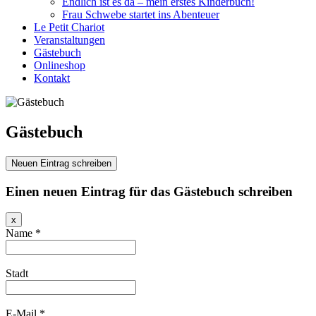
Endlich ist es da – mein erstes Kinderbuch!
Frau Schwebe startet ins Abenteuer
Le Petit Chariot
Veranstaltungen
Gästebuch
Onlineshop
Kontakt
Gästebuch
Einen neuen Eintrag für das Gästebuch schreiben
Dieses
x
Formular
Name
*
ausblenden
Stadt
E-Mail
*