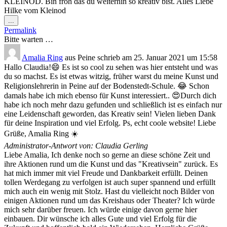
KLEINOD. Bin froh das du weiterhin so kreativ bist. Alles Liebe
Hilke vom Kleinod
Diese
...
Metabox
Permalink
ein-/ausblenden.
Bitte warten …
Amalia Ring
aus
Peine
schrieb am
25. Januar 2021
um
15:58
Hallo Claudia!😄 Es ist so cool zu sehen was hier entsteht und was
du so machst. Es ist etwas witzig, früher warst du meine Kunst und
Religionslehrerin in Peine auf der Bodenstedt-Schule. 😂 Schon
damals habe ich mich ebenso für Kunst interessiert.. 😍Durch dich
habe ich noch mehr dazu gefunden und schließlich ist es einfach nur
eine Leidenschaft geworden, das Kreativ sein! Vielen lieben Dank
für deine Inspiration und viel Erfolg. Ps, echt coole website! Liebe
Grüße, Amalia Ring ☀️
Administrator-Antwort von: Claudia Gerling
Liebe Amalia, Ich denke noch so gerne an diese schöne Zeit und
ihre Aktionen rund um die Kunst und das "Kreativsein" zurück. Es
hat mich immer mit viel Freude und Dankbarkeit erfüllt. Deinen
tollen Werdegang zu verfolgen ist auch super spannend und erfüllt
mich auch ein wenig mit Stolz. Hast du vielleicht noch Bilder von
einigen Aktionen rund um das Kreishaus oder Theater? Ich würde
mich sehr darüber freuen. Ich würde einige davon gerne hier
einbauen. Dir wünsche ich alles Gute und viel Erfolg für die