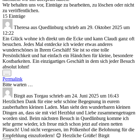
Wir behalten uns vor, Einträge zu bearbeiten, zu löschen oder nicht
zu veröffentlichen.
15 Einträge
Theresa
aus
Quedlinburg
schrieb am
29. Oktober 2025
um
12:22
Ein Glück wohne ich direkt um die Ecke und kann Claudi ganz oft
besuchen. Jedes Mal entdecke ich wieder etwas anderes
wunderschönes in Ihrem Geschäft! Sie ist so eine tolle
Persönlichkeit und hat einfach ein Händchen für kleine, besondere
Kostbarkeiten. Ein einzigartiges Geschäft in dem sich jeder Besuch
absolut lohnt!
Diese
...
Metabox
Permalink
ein-/ausblenden.
Bitte warten …
Birgit
aus
Torgau
schrieb am
24. Juni 2025
um
16:43
Herzlichen Dank für eine sehr schöne Begegnung in eurem
zauberhaften kleinen Laden. Man sieht den wunderbaren kleinen
Dingen an, dass sie mit viel Herzblut und Liebe zusammengetragen
worden sind. Beim nächsten Besuch in Quedlinburg komme ich
sehr gerne wieder, ich freue mich schon jetzt auf einen netten
Plausch! Und nicht vergessen, im Pölkenhof die Belohnung für die
Empfehlung einzufordern! 😉 Herzliche Grüße! Birgit