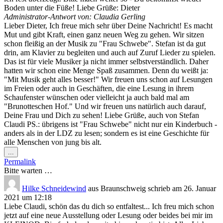
Boden unter die Füße! Liebe Grüße: Dieter
Administrator-Antwort von: Claudia Gerling
Lieber Dieter, Ich freue mich sehr über Deine Nachricht! Es macht
Mut und gibt Kraft, einen ganz neuen Weg zu gehen. Wir sitzen
schon fleißig an der Musik zu "Frau Schwebe". Stefan ist da gut
drin, am Klavier zu begleiten und auch auf Zuruf Lieder zu spielen.
Das ist für viele Musiker ja nicht immer selbstverständlich. Daher
hatten wir schon eine Menge Spaß zusammen. Denn du weißt ja:
"Mit Musik geht alles besser!" Wir freuen uns schon auf Lesungen
im Freien oder auch in Geschäften, die eine Lesung in ihrem
Schaufenster wünschen oder vielleicht ja auch bald mal am
"Brunotteschen Hof." Und wir freuen uns natürlich auch darauf,
Deine Frau und Dich zu sehen! Liebe Grüße, auch von Stefan
Claudi PS.: übrigens ist "Frau Schwebe" nicht nur ein Kinderbuch -
anders als in der LDZ zu lesen; sondern es ist eine Geschichte für
alle Menschen von jung bis alt.
Diese
...
Metabox
Permalink
ein-/ausblenden.
Bitte warten …
Hilke Schneidewind
aus
Braunschweig
schrieb am
26. Januar
2021
um
12:18
Liebe Claudi, schön das du dich so entfaltest... Ich freu mich schon
jetzt auf eine neue Ausstellung oder Lesung oder beides bei mir im