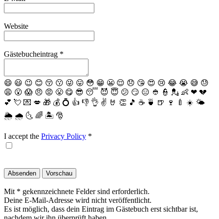
Website
Gästebucheintrag
*
😄
😃
😉
😊
😚
😗
😜
😛
😳
😁
😬
😌
😞
😘
😍
😢
😂
😭
😅
😓
😩
😮
😱
😠
😡
😤
😋
😎
😴
😈
😇
😕
😏
😑
👲
👮
💂
👶
❤
💔
💕
💘
💌
💋
🎁
💰
💍
👍
👎
👌
✌️
🤘
👏
🎵
☕️
🍵
🍺
🍷
🍼
☀️
🌤
🌦
🌧
🌜
🌈
🏝
🎅
I accept the
Privacy Policy
*
Mit * gekennzeichnete Felder sind erforderlich.
Deine E-Mail-Adresse wird nicht veröffentlicht.
Es ist möglich, dass dein Eintrag im Gästebuch erst sichtbar ist,
nachdem wir ihn überprüft haben.