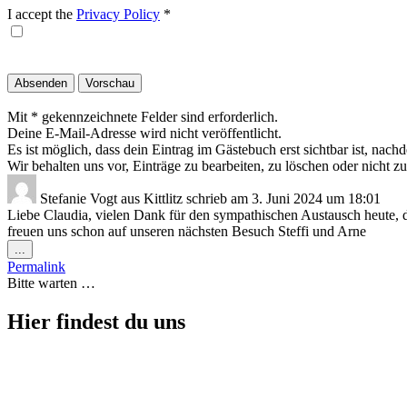
I accept the
Privacy Policy
*
Mit * gekennzeichnete Felder sind erforderlich.
Deine E-Mail-Adresse wird nicht veröffentlicht.
Es ist möglich, dass dein Eintrag im Gästebuch erst sichtbar ist, nach
Wir behalten uns vor, Einträge zu bearbeiten, zu löschen oder nicht zu
Stefanie Vogt
aus
Kittlitz
schrieb am
3. Juni 2024
um
18:01
Liebe Claudia, vielen Dank für den sympathischen Austausch heute, d
freuen uns schon auf unseren nächsten Besuch Steffi und Arne
Diese
...
Metabox
Permalink
ein-/ausblenden.
Bitte warten …
Hier findest du uns