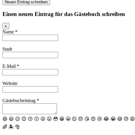
Einen neuen Eintrag für das Gästebuch schreiben
Dieses
x
Formular
Name
*
ausblenden
Stadt
E-Mail
*
Website
Gästebucheintrag
*
😄
😃
😉
😊
😚
😗
😜
😛
😳
😁
😬
😌
😞
😘
😍
😢
😂
😭
😅
😓
😩
🌈
🏝
🎅