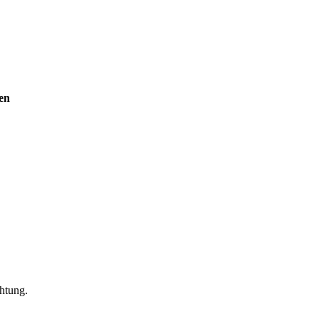
hen
htung.