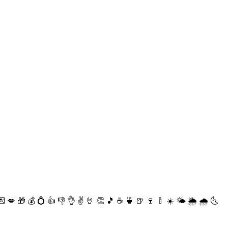
💌
💋
🎁
💰
💍
👍
👎
👌
✌️
🤘
👏
🎵
☕️
🍵
🍺
🍷
🍼
☀️
🌤
🌦
🌧
🌜