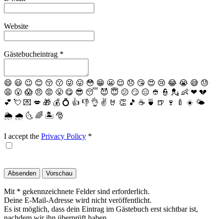
Website
Gästebucheintrag
*
😄
😃
😉
😊
😚
😗
😜
😛
😳
😁
😬
😌
😞
😘
😍
😢
😂
😭
😅
😓
😩
😮
😱
😠
😡
😤
😋
😎
😴
😈
😇
😕
😏
😑
👲
👮
💂
👶
❤
💔
💕
💘
💌
💋
🎁
💰
💍
👍
👎
👌
✌️
🤘
👏
🎵
☕️
🍵
🍺
🍷
🍼
☀️
🌤
🌦
🌧
🌜
🌈
🏝
🎅
I accept the
Privacy Policy
*
Mit * gekennzeichnete Felder sind erforderlich.
Deine E-Mail-Adresse wird nicht veröffentlicht.
Es ist möglich, dass dein Eintrag im Gästebuch erst sichtbar ist,
nachdem wir ihn überprüft haben.