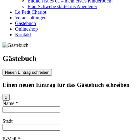
Endlich ist es da – mein erstes Kinderbuch!
Frau Schwebe startet ins Abenteuer
Le Petit Chariot
Veranstaltungen
Gästebuch
Onlineshop
Kontakt
Gästebuch
Einen neuen Eintrag für das Gästebuch schreiben
Dieses
x
Formular
Name
*
ausblenden
Stadt
E-Mail
*