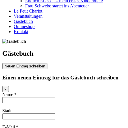
Endlich ist es da – mein erstes Kinderbuch!
Frau Schwebe startet ins Abenteuer
Le Petit Chariot
Veranstaltungen
Gästebuch
Onlineshop
Kontakt
Gästebuch
Einen neuen Eintrag für das Gästebuch schreiben
Dieses
x
Formular
Name
*
ausblenden
Stadt
E-Mail
*