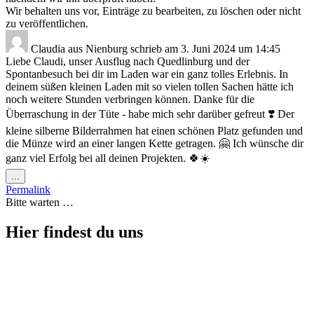
Wir behalten uns vor, Einträge zu bearbeiten, zu löschen oder nicht
zu veröffentlichen.
Claudia
aus
Nienburg
schrieb am
3. Juni 2024
um
14:45
Liebe Claudi, unser Ausflug nach Quedlinburg und der
Spontanbesuch bei dir im Laden war ein ganz tolles Erlebnis. In
deinem süßen kleinen Laden mit so vielen tollen Sachen hätte ich
noch weitere Stunden verbringen können. Danke für die
Überraschung in der Tüte - habe mich sehr darüber gefreut ❣️ Der
kleine silberne Bilderrahmen hat einen schönen Platz gefunden und
die Münze wird an einer langen Kette getragen. 🤗 Ich wünsche dir
ganz viel Erfolg bei all deinen Projekten. 🍀☀️
Diese
...
Metabox
Permalink
ein-/ausblenden.
Bitte warten …
Hier findest du uns