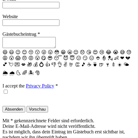
Website
Gästebucheintrag
*
😄
😃
😉
😊
😚
😗
😜
😛
😳
😁
😬
😌
😞
😘
😍
😢
😂
😭
😅
😓
😩
😮
😱
😠
😡
😤
😋
😎
😴
😈
😇
😕
😏
😑
👲
👮
💂
👶
❤
💔
💕
💘
💌
💋
🎁
💰
💍
👍
👎
👌
✌️
🤘
👏
🎵
☕️
🍵
🍺
🍷
🍼
☀️
🌤
🌦
🌧
🌜
🌈
🏝
🎅
I accept the
Privacy Policy
*
Mit * gekennzeichnete Felder sind erforderlich.
Deine E-Mail-Adresse wird nicht veröffentlicht.
Es ist möglich, dass dein Eintrag im Gästebuch erst sichtbar ist,
nachdem wir ihn überprüft haben.