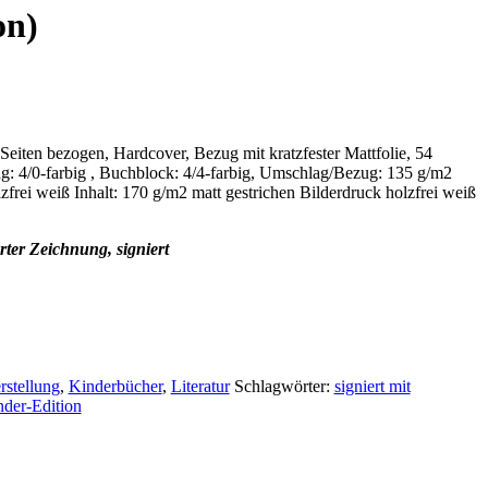
on)
eiten bezogen, Hardcover, Bezug mit kratzfester Mattfolie, 54
g: 4/0-farbig , Buchblock: 4/4-farbig, Umschlag/Bezug: 135 g/m2
zfrei weiß Inhalt: 170 g/m2 matt gestrichen Bilderdruck holzfrei weiß
rter Zeichnung, signiert
rstellung
,
Kinderbücher
,
Literatur
Schlagwörter:
signiert mit
der-Edition