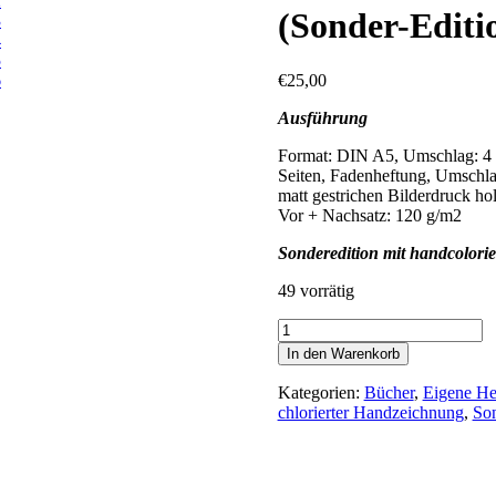
(Sonder-Editi
€
25,00
Ausführung
Format: DIN A5, Umschlag: 4 S
Seiten, Fadenheftung, Umschla
matt gestrichen Bilderdruck hol
Vor + Nachsatz: 120 g/m2
Sonderedition mit handcolorie
49 vorrätig
Frau
Schwebe
In den Warenkorb
-
eine
Kategorien:
Bücher
,
Eigene He
Reise
chlorierter Handzeichnung
,
Son
ins
Abenteuer
(Sonder-
Edition)