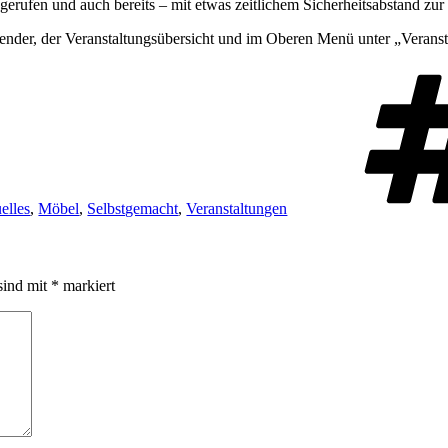
erufen und auch bereits – mit etwas zeitlichem Sicherheitsabstand zur 
alender, der Veranstaltungsübersicht und im Oberen Menü unter „Verans
gorien
elles
,
Möbel
,
Selbstgemacht
,
Veranstaltungen
sind mit
*
markiert