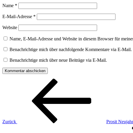
Name
*
E-Mail-Adresse
*
Website
Name, E-Mail-Adresse und Website in diesem Browser für meine
Benachrichtige mich über nachfolgende Kommentare via E-Mail.
Benachrichtige mich über neue Beiträge via E-Mail.
Beitragsnavigation
Vorheriger
Beitrag
Zurück
Prosit Neujah
Nächster
Beitrag