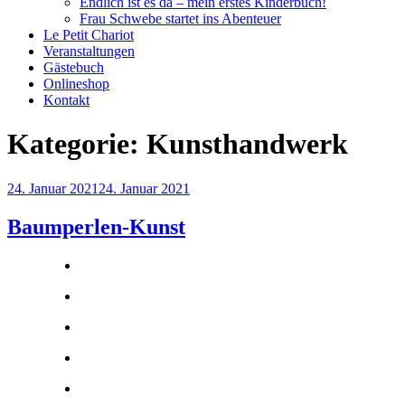
Endlich ist es da – mein erstes Kinderbuch!
Frau Schwebe startet ins Abenteuer
Le Petit Chariot
Veranstaltungen
Gästebuch
Onlineshop
Kontakt
Kategorie:
Kunsthandwerk
Veröffentlicht
24. Januar 2021
24. Januar 2021
am
Baumperlen-Kunst